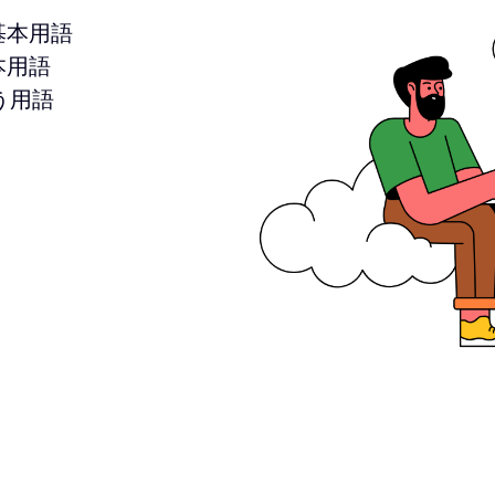
基本用語
本用語
う用語