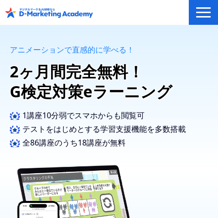
デジタルマーケティング／AI研修
アニメーションで直感的に学べる！
eラーニングシステム
カリキュラム例/事例
2ヶ月間完全無料！
無料プラン/キャンペーン/特集
G検定対策eラーニング
会社概要
1講座10分弱でスマホからも閲覧可
テストをはじめとする学習支援機能を多数搭載
全86講座のうち18講座が無料