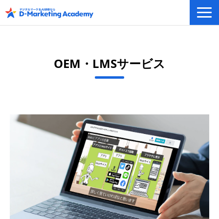
デジタルマーケティング／AI研修
eラーニングシステム
OEM・LMSサービス
カリキュラム例/事例
無料プラン/キャンペーン/特集
会社概要