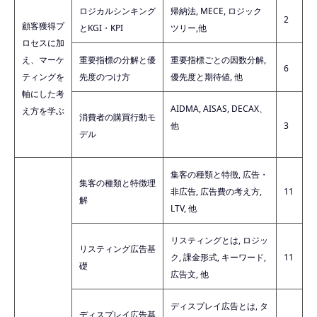
ロジカルシンキング
帰納法, MECE, ロジック
2
顧客獲得プ
とKGI・KPI
ツリー,他
ロセスに加
え、マーケ
重要指標の分解と優
重要指標ごとの因数分解,
6
ティングを
先度のつけ方
優先度と期待値, 他
軸にした考
AIDMA, AISAS, DECAX、
え方を学ぶ
消費者の購買行動モ
他
3
デル
集客の種類と特徴, 広告・
集客の種類と特徴理
非広告, 広告費の考え方,
11
解
LTV, 他
リスティングとは, ロジッ
リスティング広告基
ク, 課金形式, キーワード,
11
礎
広告文, 他
ディスプレイ広告とは, タ
ディスプレイ広告基