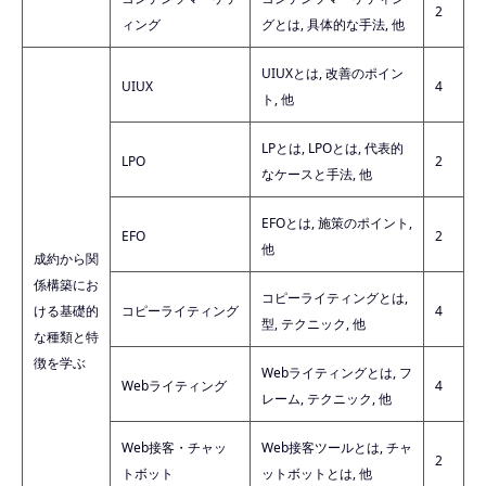
2
ィング
グとは, 具体的な手法, 他
UIUXとは, 改善のポイン
UIUX
4
ト, 他
LPとは, LPOとは, 代表的
LPO
2
なケースと手法, 他
EFOとは, 施策のポイント,
EFO
2
他
成約から関
係構築にお
コピーライティングとは,
ける基礎的
コピーライティング
4
型, テクニック, 他
な種類と特
徴を学ぶ
Webライティングとは, フ
Webライティング
4
レーム, テクニック, 他
Web接客・チャッ
Web接客ツールとは, チャ
2
トボット
ットボットとは, 他