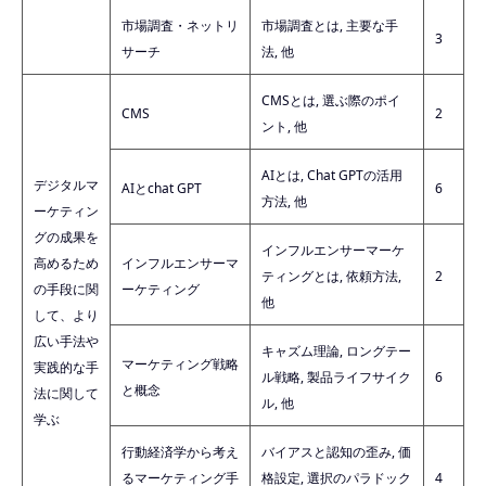
市場調査・ネットリ
市場調査とは, 主要な手
3
サーチ
法, 他
CMSとは, 選ぶ際のポイ
CMS
2
ント, 他
AIとは, Chat GPTの活用
デジタルマ
AIとchat GPT
6
方法, 他
ーケティン
グの成果を
インフルエンサーマーケ
高めるため
インフルエンサーマ
ティングとは, 依頼方法,
2
の手段に関
ーケティング
他
して、より
広い手法や
キャズム理論, ロングテー
マーケティング戦略
実践的な手
ル戦略, 製品ライフサイク
6
と概念
法に関して
ル, 他
学ぶ
行動経済学から考え
バイアスと認知の歪み, 価
るマーケティング手
格設定, 選択のパラドック
4