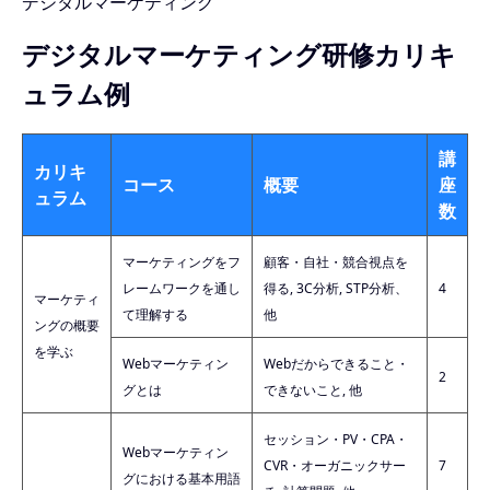
デジタルマーケティング
デジタルマーケティング研修カリキ
ュラム例
講
カリキ
コース
概要
座
ュラム
数
マーケティングをフ
顧客・自社・競合視点を
レームワークを通し
得る, 3C分析, STP分析、
4
マーケティ
て理解する
他
ングの概要
を学ぶ
Webマーケティン
Webだからできること・
2
グとは
できないこと, 他
セッション・PV・CPA・
Webマーケティン
CVR・オーガニックサー
7
グにおける基本用語