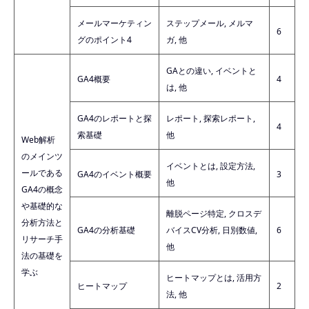
メールマーケティン
ステップメール, メルマ
6
グのポイント4
ガ, 他
GAとの違い, イベントと
GA4概要
4
は, 他
GA4のレポートと探
レポート, 探索レポート,
4
索基礎
他
Web解析
のメインツ
イベントとは, 設定方法,
ールである
GA4のイベント概要
3
他
GA4の概念
や基礎的な
離脱ページ特定, クロスデ
分析方法と
GA4の分析基礎
バイスCV分析, 日別数値,
6
リサーチ手
他
法の基礎を
学ぶ
ヒートマップとは, 活用方
ヒートマップ
2
法, 他