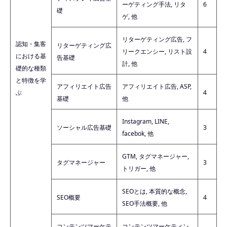
ーゲティング手法, リタ
6
礎
ゲ, 他
リターゲティング広告, フ
認知・集客
リターゲティング広
リークエンシー, リスト設
4
における基
告基礎
計, 他
礎的な種類
と特徴を学
アフィリエイト広告
アフィリエイト広告, ASP,
ぶ
4
基礎
他
Instagram, LINE,
ソーシャル広告基礎
3
facebok, 他
GTM, タグマネージャー,
タグマネージャー
3
トリガー, 他
SEOとは, 本質的な概念,
SEO概要
4
SEO手法概要, 他
コンテンツマーケテ
コンテンツマーケティン