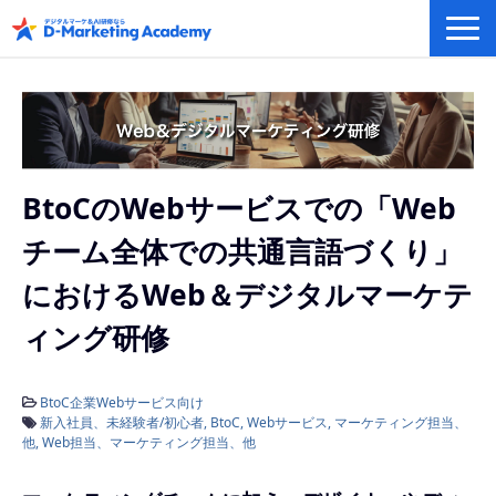
デジタルマーケティング／AI研修
eラーニングシステム
カリキュラム例/事例
無料プラン/キャンペーン/特集
BtoCのWebサービスでの「Web
会社概要
チーム全体での共通言語づくり」
におけるWeb＆デジタルマーケテ
ィング研修
BtoC企業Webサービス向け
新入社員、未経験者/初心者
BtoC
Webサービス
マーケティング担当、
他
Web担当、マーケティング担当、他