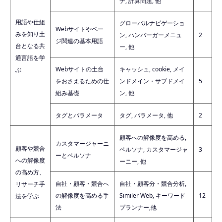
チ, 計算問題, 他
用語や仕組
グローバルナビゲーショ
Webサイトやペー
みを知り土
ン, ハンバーガーメニュ
2
ジ関連の基本用語
台となる共
ー, 他
通言語を学
Webサイトの土台
キャッシュ, cookie, メイ
ぶ
をおさえるための仕
ンドメイン・サブドメイ
5
組み基礎
ン, 他
タグとパラメータ
タグ, パラメータ, 他
2
顧客への解像度を高める,
カスタマージャーニ
顧客や競合
ペルソナ, カスタマージャ
3
ーとペルソナ
への解像度
ーニー, 他
の高め方、
自社・顧客・競合へ
自社・顧客分・競合分析,
リサーチ手
の解像度を高める手
Similer Web, キーワード
12
法を学ぶ
法
プランナー,他