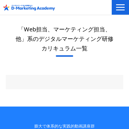
デジタルマーケティング／AI研修
「Web担当、マーケティング担当、
eラーニングシステム
他」系のデジタルマーケティング研修
カリキュラム例/事例
カリキュラム一覧
無料プラン/キャンペーン/特集
会社概要
膨大で体系的な実践的動画講座群