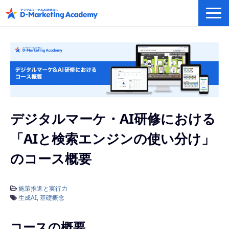
デジタルマーケティング／AI研修
eラーニングシステム
カリキュラム例/事例
無料プラン/キャンペーン/特集
会社概要
デジタルマーケ・AI研修における
「AIと検索エンジンの使い分け」
のコース概要
施策推進と実行力
生成AI
基礎概念
コースの概要