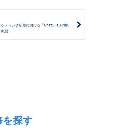
ケティング研修における「ChatGPT API概
ス概要
修を探す