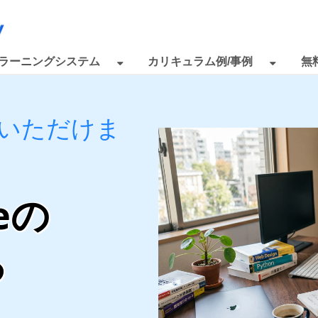
eラーニングシステム
カリキュラム例/事例
無
いただけま
deの
る