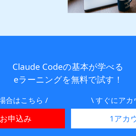
Claude Codeの基本が学べる
eラーニングを無料で試す！
場合はこちら /
\ すぐにアカ
お申込み
1アカ