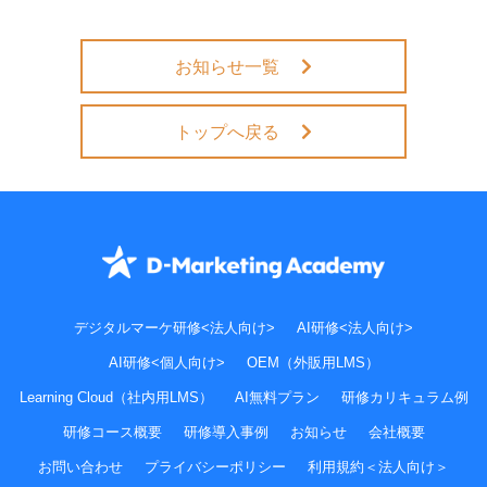
お知らせ一覧
トップへ戻る
デジタルマーケ研修<法人向け>
AI研修<法人向け>
AI研修<個人向け>
OEM（外販用LMS）
Learning Cloud（社内用LMS）
AI無料プラン
研修カリキュラム例
研修コース概要
研修導入事例
お知らせ
会社概要
お問い合わせ
プライバシーポリシー
利用規約＜法人向け＞