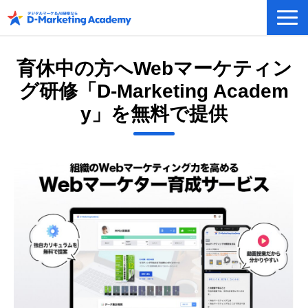
デジタルマーケティング／AI研修
育休中の方へWebマーケティン
eラーニングシステム
グ研修「D-Marketing Academ
カリキュラム例/事例
y」を無料で提供
無料プラン/キャンペーン/特集
会社概要