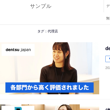
サンプル
デ
無
タグ：代理店
d
20